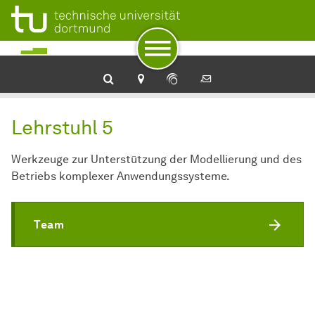
Zur Navigation
Zum Schnellzugriff
Zum Fuß der Seite mit weiteren Services
Zum Inhalt
Zur Startseite
Lehrstuhl 5
Werkzeuge zur Unterstützung der Modellierung und des
Betriebs komplexer Anwendungssysteme.
Team