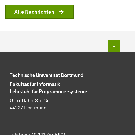
Alle Nachrichten
Zum Seit
Technische Universität Dortmund
Fakultät für Informatik
Lehrstuhl für Programmiersysteme
Otto-Hahn-Str. 14
44227 Dortmund
Telefon: +49 231 755 5801