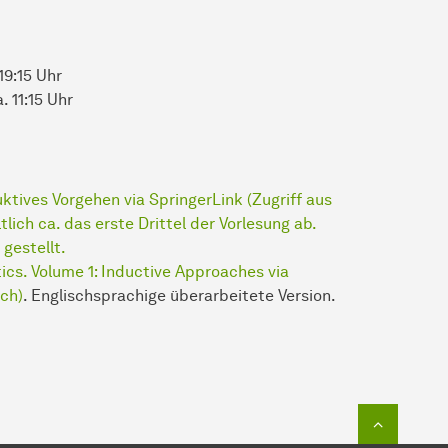
19:15 Uhr
. 11:15 Uhr
ktives Vorgehen via SpringerLink (Zugriff aus
lich ca. das erste Drittel der Vorlesung ab.
gestellt.
cs. Volume 1: Inductive Approaches via
ich)
. Englischsprachige überarbeitete Version.
Zum Seit