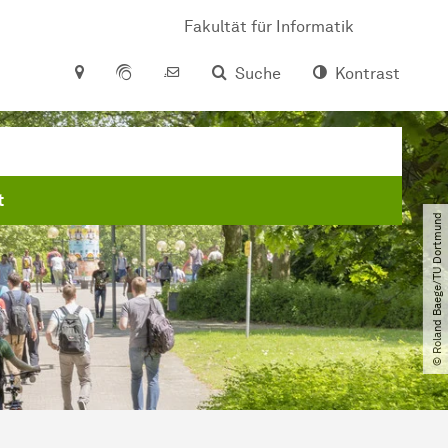
Fakultät für Informatik
Suche
Kontrast
t
© Roland Baege​/​TU Dortmund