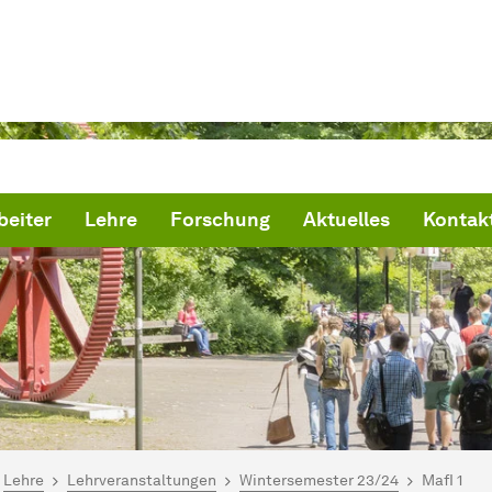
beiter
Lehre
Forschung
Aktuelles
Kontak
ind hier:
artseite
Lehre
Lehrveranstaltungen
Wintersemester 23/24
MafI 1