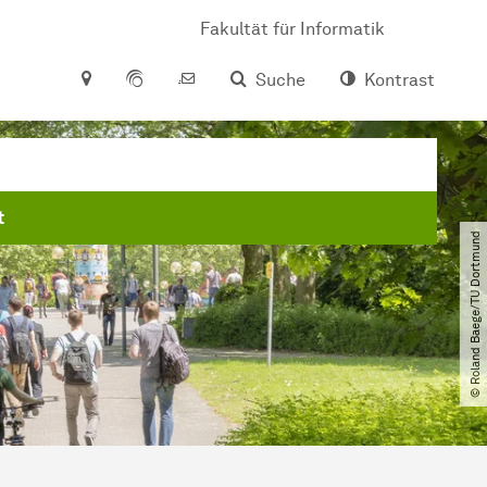
Fakultät für Informatik
Suche
Kontrast
t
© Roland Baege​/​TU Dortmund