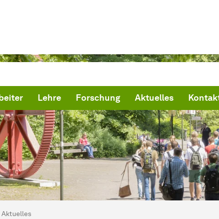
beiter
Lehre
Forschung
Aktuelles
Kontak
ind hier:
artseite
Aktuelles